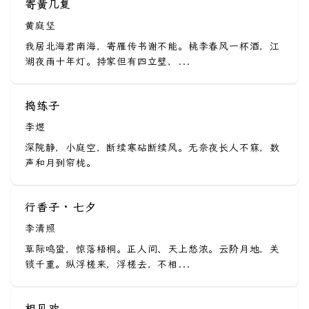
寄黄几复
黄庭坚
我居北海君南海，寄雁传书谢不能。桃李春风一杯酒，江
湖夜雨十年灯。持家但有四立壁，...
捣练子
李煜
深院静，小庭空，断续寒砧断续风。无奈夜长人不寐，数
声和月到帘栊。
行香子 · 七夕
李清照
草际鸣蛩，惊落梧桐。正人间、天上愁浓。云阶月地，关
锁千重。纵浮槎来，浮槎去，不相...
相见欢