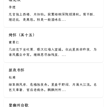
李煜
无言独上西楼，月如钩。寂寞梧桐深院锁清秋。剪不断，
理还乱，是离愁。别是一般滋味在...
绮怀（其十五）
黄景仁
几回花下坐吹箫，银汉红墙入望遥。似此星辰非昨夜，为
谁风露立中宵。缠绵思尽抽残茧，...
旅夜书怀
杜甫
细草微风岸，危樯独夜舟。星垂平野阔，月涌大江流。名
岂文章著，官应老病休。飘飘何所...
登幽州台歌