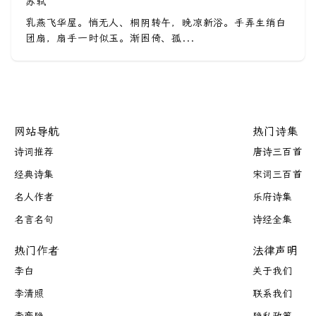
苏轼
乳燕飞华屋。悄无人、桐阴转午，晚凉新浴。手弄生绡白
团扇，扇手一时似玉。渐困倚、孤...
网站导航
热门诗集
诗词推荐
唐诗三百首
经典诗集
宋词三百首
名人作者
乐府诗集
名言名句
诗经全集
热门作者
法律声明
李白
关于我们
李清照
联系我们