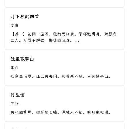
月下独酌四首
李白
【其一】花间一壶酒，独酌无相亲。举杯邀明月，对影成
三人。月既不解饮，影徒随我身。...
独坐敬亭山
李白
众鸟高飞尽，孤云独去闲。相看两不厌，只有敬亭山。
竹里馆
王维
独坐幽篁里，弹琴复长啸。深林人不知，明月来相照。