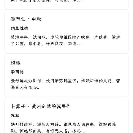
头？风拍小帘灯晕舞，对闲影，冷...
琵琶仙 · 中秋
纳兰性德
碧海年年，试问取、冰轮为谁圆缺？吹到一片秋香，清辉
了如雪。愁中看、好天良夜，知道...
嫦娥
李商隐
云母屏风烛影深，长河渐落晓星沉。嫦娥应悔偷灵药，碧
海青天夜夜心。
卜算子 · 黄州定慧院寓居作
苏轼
缺月挂疏桐，漏断人初静。谁见幽人独往来，缥缈孤鸿
影。惊起却回头，有恨无人省。拣尽...