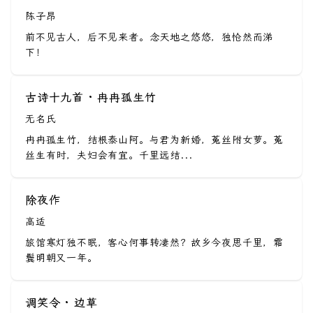
陈子昂
前不见古人，后不见来者。念天地之悠悠，独怆然而涕
下！
古诗十九首 · 冉冉孤生竹
无名氏
冉冉孤生竹，结根泰山阿。与君为新婚，菟丝附女萝。菟
丝生有时，夫妇会有宜。千里远结...
除夜作
高适
旅馆寒灯独不眠，客心何事转凄然？故乡今夜思千里，霜
鬓明朝又一年。
调笑令 · 边草