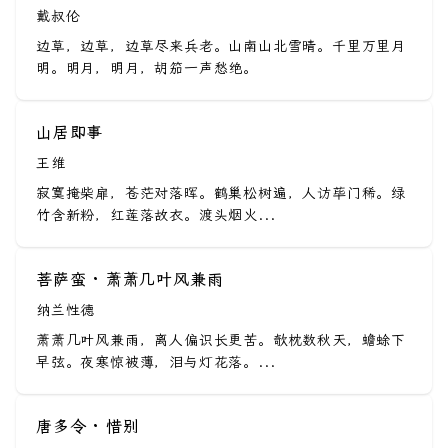
戴叔伦
边草，边草，边草尽来兵老。山南山北雪晴。千里万里月
明。明月，明月，胡笳一声愁绝。
山居即事
王维
寂寞掩柴扉，苍茫对落晖。鹤巢松树遍，人访荜门稀。绿
竹含新粉，红莲落故衣。渡头烟火...
菩萨蛮 · 萧萧几叶风兼雨
纳兰性德
萧萧几叶风兼雨，离人偏识长更苦。欹枕数秋天，蟾蜍下
早弦。夜寒惊被薄，泪与灯花落。...
唐多令 · 惜别