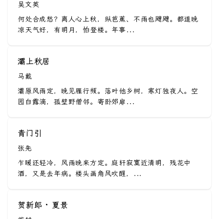
吴文英
何处合成愁？离人心上秋，纵芭蕉、不雨也飕飕。都道晚
凉天气好，有明月，怕登楼。年事...
灞上秋居
马戴
灞原风雨定，晚见雁行频。落叶他乡树，寒灯独夜人。空
园白露滴，孤壁野僧邻。寄卧郊扉...
青门引
张先
乍暖还轻冷，风雨晚来方定。庭轩寂寞近清明，残花中
酒，又是去年病。楼头画角风吹醒，...
贺新郎 · 夏景