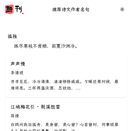
推荐
诗文
作者
名句
孤独
拣尽寒枝不肯栖，寂寞沙洲冷。
声声慢
李清照
寻寻觅觅，冷冷清清，凄凄惨惨戚戚。乍暖还寒时候，最
难将息。三杯两盏淡酒，怎敌他、...
江城梅花引 · 荆溪阻雪
蒋捷
白鸥问我泊孤舟，是身留，是心留？心若留时，何事锁眉