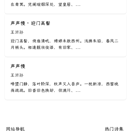
在青冥。凭阑瑞烟深处，望皇居、...
声声慢 · 迎门高髻
王沂孙
迎门高髻，倚扇清吭，娉婷未数西州。浅拂朱铅，春风二
月梢头。相逢靓妆俊语，有旧家、...
声声慢
王沂孙
啼螀门静，落叶阶深，秋声又入吾庐。一枕新凉，西窗晚
雨疏疏。旧香旧色换却，但满川、...
网站导航
热门诗集