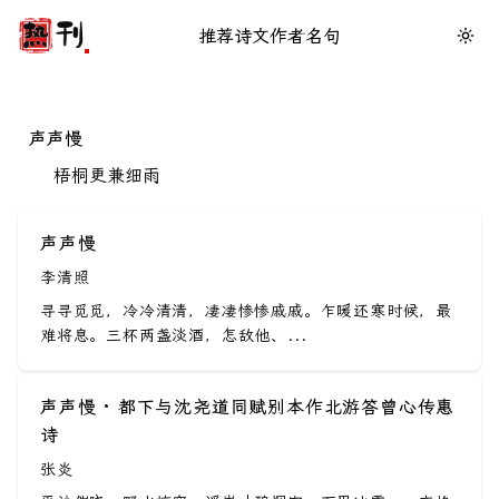
推荐
诗文
作者
名句
声声慢
梧桐更兼细雨
声声慢
李清照
寻寻觅觅，冷冷清清，凄凄惨惨戚戚。乍暖还寒时候，最
难将息。三杯两盏淡酒，怎敌他、...
声声慢 · 都下与沈尧道同赋别本作北游答曾心传惠
诗
张炎