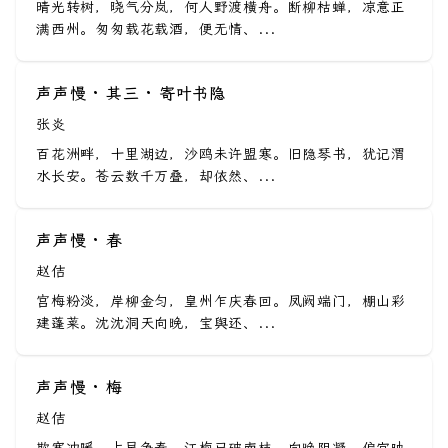
晴光转树，晓气分岚，何人野渡横舟。断柳枯蝉，凉意正
满西州。匆匆载花载酒，便无情、...
声声慢 · 其三 · 寄叶书隐
张炎
百花洲畔，十里湖边，沙鸥未许盟寒。旧隐琴书，犹记渭
水长安。苍云数千万叠，却依然、...
声声慢 · 春
赵佶
宫梅粉淡，岸柳金匀，皇州乍庆春回。凤阙端门，棚山彩
建蓬莱。沈沈洞天向晚，宝舆还、...
声声慢 · 梅
赵佶