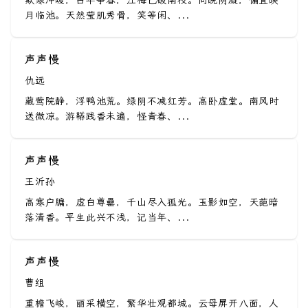
欺寒冲暖，占早争春，江梅已破南枝。向晚阴凝，偏宜映
月临池。天然莹肌秀骨，笑等闲、...
声声慢
仇远
藏莺院静，浮鸭池荒。绿阴不减红芳。高卧虚堂。南风时
送微凉。游鞯践香未遍，怪青春、...
声声慢
王沂孙
高寒户牖，虚白尊罍，千山尽入孤光。玉影如空，天葩暗
落清香。平生此兴不浅，记当年、...
声声慢
曹组
重檐飞峻，丽采横空，繁华壮观都城。云母屏开八面，人