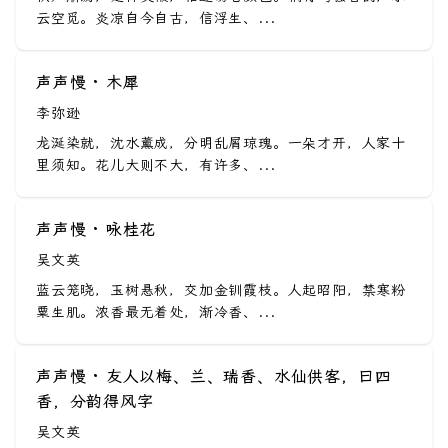
云空觅。炎凉自今自古，信浮生、...
声声慢 · 木犀
李弥逊
龙涎染就，沈水薰成，分明乱屑琼瑰。一朵才开，人家十
里须知。花儿大则不大，有许多、...
声声慢 · 咏桂花
吴文英
蓝云笼晓，玉树悬秋，交加金钏霞枝。人起昭阳，禁寒粉
粟生肌。浓香最无着处，渐冷香、...
声声慢 · 友人以梅、兰、瑞香、水仙供客，曰四
香，分韵得风字
吴文英