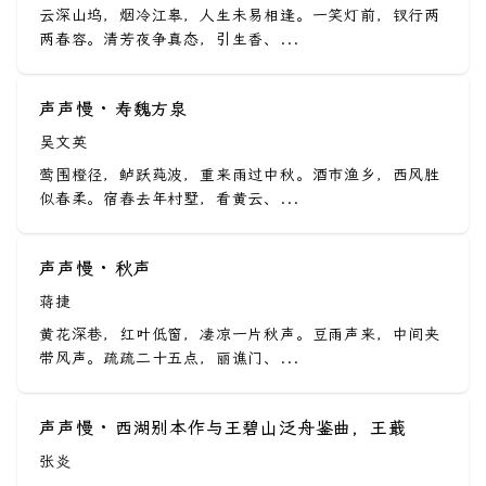
云深山坞，烟冷江皋，人生未易相逢。一笑灯前，钗行两
两春容。清芳夜争真态，引生香、...
声声慢 · 寿魏方泉
吴文英
莺围橙径，鲈跃莼波，重来雨过中秋。酒市渔乡，西风胜
似春柔。宿舂去年村墅，看黄云、...
声声慢 · 秋声
蒋捷
黄花深巷，红叶低窗，凄凉一片秋声。豆雨声来，中间夹
带风声。疏疏二十五点，丽谯门、...
声声慢 · 西湖别本作与王碧山泛舟鉴曲，王蕺
张炎