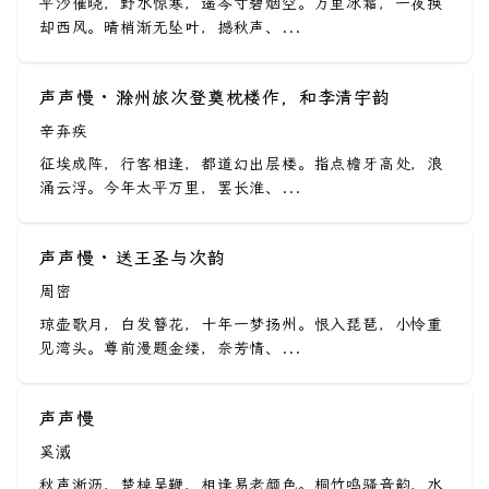
平沙催晓，野水惊寒，遥岑寸碧烟空。万里冰霜，一夜换
却西风。晴梢渐无坠叶，撼秋声、...
声声慢 · 滁州旅次登奠枕楼作，和李清宇韵
辛弃疾
征埃成阵，行客相逢，都道幻出层楼。指点檐牙高处，浪
涌云浮。今年太平万里，罢长淮、...
声声慢 · 送王圣与次韵
周密
琼壶歌月，白发簪花，十年一梦扬州。恨入琵琶，小怜重
见湾头。尊前漫题金缕，奈芳情、...
声声慢
奚㵄
秋声淅沥，楚棹吴鞭，相逢易老颜色。桐竹鸣骚音韵，水