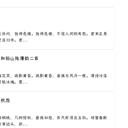
天休问，独倚危楼。独倚危楼，不信人间别有愁。君来正是
且归休。君...
· 和铅山陈簿韵二首
梅花笑，疏影黄昏。疏影黄昏，香满东风月一痕。清诗冷落
艳冰魂。雪...
 秋怨
梧桐晚，几树惊秋，昼雨如愁，百尺虾须在玉钩。琼窗春断
首边头，欲...