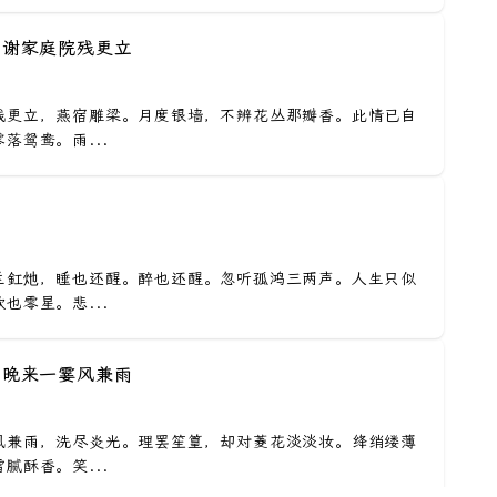
· 谢家庭院残更立
残更立，燕宿雕梁。月度银墙，不辨花丛那瓣香。此情已自
落鸳鸯。雨...
兰釭灺，睡也还醒。醉也还醒。忽听孤鸿三两声。人生只似
也零星。悲...
· 晚来一霎风兼雨
风兼雨，洗尽炎光。理罢笙篁，却对菱花淡淡妆。绛绡缕薄
腻酥香。笑...