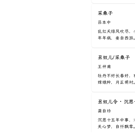
鹊桥仙
初中鄂教版
蓦山溪
采桑子
初中鲁教版
诉衷情令
吕本中
初中语文版
木兰花慢
乱红夭绿风吹尽，
年年病，妾自西游。
初中河大版
阮郎归
初中五四版
江城子
丑奴儿/采桑子
初中北京版
青玉案
王仲甫
高中人教版
醉落魄
牡丹不好长春好，
高中北师版
嫦娥种，月正明时。
摸鱼儿
高中苏教版
渔父
丑奴儿令 · 沉
高中粤教版
瑞鹤仙
龚自珍
高中语文版
小重山
沉思十五年中事，
高中鲁人版
八声甘州
关心梦，自忏飘零。
高中北京版
喜迁莺