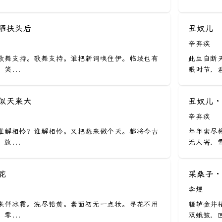
中酒扶头后
丑奴儿
辛弃疾
歌舞支持。歌舞支持。谁把新词唤住伊。临歧也有
此生自断
笑...
眠时节，君
愁似天来大
丑奴儿 
辛弃疾
谁解相怜？谁解相怜。又把愁来做个天。都将今古
年年索尽
放...
无人寄，雪
花
采桑子 ·
李煜
来伴冰霜。洗尽铅黄。素面初无一点妆。寻花不用
辘轳金井
零...
双蛾皱，回