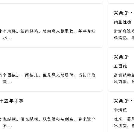
采桑子 
纳兰性德
小市疏楼。细雨轻鸥。总向离人恨里收。年年春好
谢家庭院
水...
成追忆，零
采桑子
王国维
有个因依。一两枝儿。但是风光总属伊。当初只为
高城鼓动
教...
风前絮，欢
思十五年中事
采桑子 
李清照
才也纵横。泪也纵横。双负箫心与剑名。春来没个
晚来一霎
不...
冰肌莹，雪