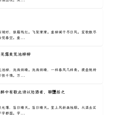
压团枝。淡...
西湖好，狼籍残红。飞絮濛濛。垂柳阑干尽日风。笙歌散尽
觉春空。垂...
· 芜露麦荒池柳柳
荒池柳，洗雨烘晴。洗雨烘晴，一样春风几样青。提壶脱袴
恨千情。万...
· 醉中有歌此诗以劝酒者，聊檃括之
秋光薄，落日晴天。落日晴天。堂上风斜画烛烟。从渠去买
字都圆。字...