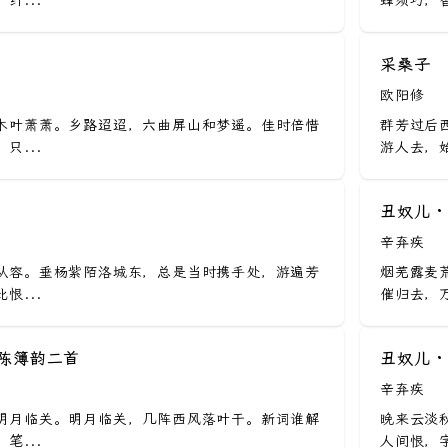
纤...
蜂须巧，香
采桑子
欧阳修
木叶萧萧。乡路迢迢，六曲屏山和梦遥。佳时倍惜
群芳过后
只...
游人去，始
丑奴儿 
辛弃疾
从容。垂杨紫陌洛城东，总是当时携手处，游遍芳
烟芜露麦
恨...
催归去，万
山陈簿韵二首
丑奴儿 
辛弃疾
明月临关。明月临关，几阵西风落叶干。新词谁解
晚来云淡
笔...
人间恨，字