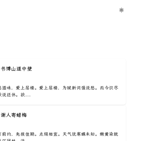
· 书博山道中壁
愁滋味，爱上层楼。爱上层楼，为赋新词强说愁。而今识尽
说还休。欲...
· 谢人寄蜡梅
灯前约，先报佳期。点缀相宜。天气犹寒蝶未知。嫩黄染就