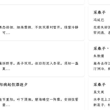
采桑子
冯延巳
舞态徘徊，细雨霏微，不放双眉时暂开。绿窗冷静
花前失却
可...
帘间燕，各
采桑子 ·
朱敦儒
遍拆群芳。燕子双双。依旧衔泥入杏梁。须知一盏
扁舟去作
莫...
汀洲冷，枫
重阳病起饮酒连夕
采桑子
吴文英
佳节重阳。叶下潇湘。碧海晴空一阵霜。安排弦管
水亭花上
昼...
新莲子，秋