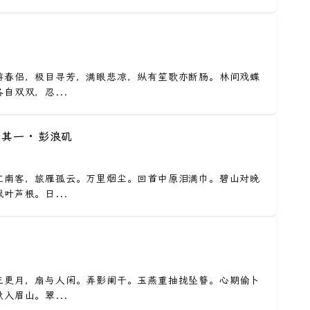
游春侣，极目寻芳，满眼悲凉，纵有笙歌亦断肠。林间戏蝶
自双双，忍...
 其一 · 彭浪矶
江南客，旅雁孤云。万里烟尘。回首中原泪满巾。碧山对晚
叶芦根。日...
三更月，扇与人闲。弄影阑干。玉燕重抽拢坠簪。心期偷卜
入眉山。翠...