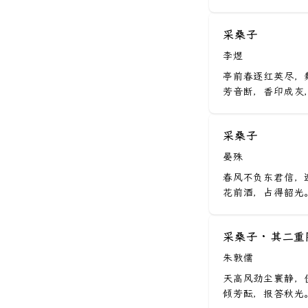
高三上册
渔家傲
三国演义
高三下册
朝中措
采桑子
水浒传
小学人教版
卜算子
李煜
论语
小学苏教版
谒金门
亭前春逐红英尽，
随园食单
芳音断，香印成灰，
小学北师版
南乡子
中庸
小学沪教版
玉楼春
晏子春秋
采桑子
小学语文版
浪淘沙令
幽梦影
晏殊
小学语文版
踏莎行
孟子
春风不负东君信，
初中人教新版
南歌子
花前酒，占得韶光。
左传
初中苏教版
生查子
月令七十二候集解
采桑子 · 其二
初中北师版
柳梢青
西厢记
朱敦儒
初中人教版
苏幕遮
菜根谭
天高风劲尘寰静，
初中沪教版
望江南
倾芳酝，报答秋光。
初中长春版