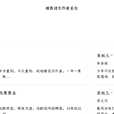
推荐
诗文
作者
名句
丑奴儿 
辛弃疾
岁岁重阳。今又重阳，战地黄花分外香。一年一度
少年不识
胜...
愁滋味，欲
匹马萧萧去
丑奴儿 
李之仪
且醉芳卮。明夜天涯。浅酌低吟欲殢谁。归来应过
春风似有