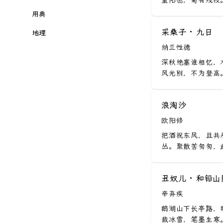
离别
重阳也，菊有残枝。
梅
七夕
春分
初中古诗词
洞仙歌
樱桃
用典
道德经
孤独
月
中秋
清明
初中文言文
如梦令
荔枝
敬民篇
采桑子 · 九日
周易
地理
壮志
山
重阳
谷雨
高中古诗词
醉花阴
杨梅
纳兰性德
治理篇
古文观止
黄鹤楼
田园
水
端午
立夏
高中文言文
虞美人
深秋绝塞谁相忆，
梅子
修身篇
千家诗
西湖
边塞
荷
风光别，不为登高。
小满
小学一册
雨霖铃
茄子
笃行篇
白香词谱
洞庭湖
茶
菊
芒种
小学二册
六州歌头
杏
劝学篇
元曲三百首
黄河
友情
雪
浪淘沙
夏至
小学三册
长相思
柿子
天下篇
三十六计
平山堂
羁旅
雲
欧阳修
小暑
小学四册
念奴娇
枇杷
廉政篇
四十二章经
长城
哲理
把酒祝东风，且共
风
大暑
小学五册
忆江南
丛。聚散苦匆匆，此
葡萄
法治篇
声律启蒙
长江
酒
桃
立秋
小学六册
鹤冲天
菱角
辩证篇
人间词话
寒山寺
母亲
日
处暑
小学七册
丑奴儿 · 和铅
临江仙
竹笋
历史篇
圆觉经
鹳雀楼
爱国
竹
白露
辛弃疾
小学八册
浣溪沙
红豆
文学篇
山海经
赤壁
兰
鹅湖山下长亭路，
秋分
小学九册
水调歌头
西瓜
立德篇
鬼谷子
滕王阁
裁冰雪，笔墨生寒。
松