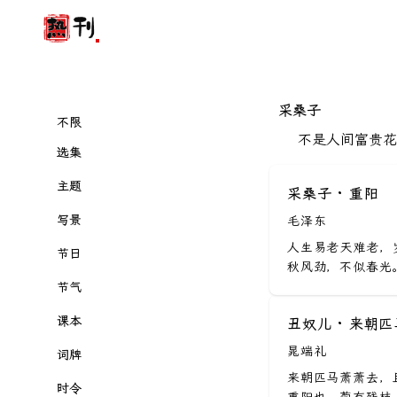
采桑子
不限
不是人间富贵花
选集
唐诗三百首
主题
采桑子 · 重阳
宋词三百首
爱
写景
毛泽东
给孩子的诗
悼亡
人生易老天难老，
春
节日
秋风劲，不似春光。
诗经全集
禅
夏
春节
节气
古诗十九首
思乡
秋
元宵
立春
课本
丑奴儿 · 来朝
乐府诗集
战争
冬
寒食
雨水
小学古诗词
晁端礼
词牌
楚辞全集
怀古
雨
清明
惊蛰
来朝匹马萧萧去，
小学文言文
定风波
时令
金刚经