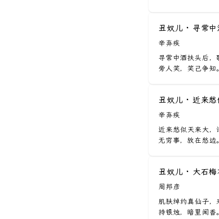
寒露
小学十册
菩萨蛮
桃子
任贤篇
孙子兵法
骊山
柳
霜降
小学十一册
鹧鸪天
橙子
信念篇
丑奴儿 · 寻常
茶经
桂
立冬
小学十二册
满江红
桂圆
辛弃疾
创新篇
六祖坛经
草
小雪
初一上册
蝶恋花
寻常中酒扶头后，
为政篇
地藏经
苔
旁人笑，笑己争知。
大雪
初一下册
西江月
笠翁对韵
梨
冬至
初二上册
减字木兰花
庄子
丑奴儿 · 近来
小寒
初二下册
沁园春
史记
辛弃疾
大寒
初三上册
点绛唇
四时幽赏录
近来愁似天来大，
初三下册
贺新郎
无穷事，放在愁边。
妙法莲华经
高一上册
清平乐
维摩诘经
高一下册
丑奴儿 · 大石梅
满庭芳
红楼梦
周邦彦
高二上册
水龙吟
世说新语
肌肤绰约真仙子，
高二下册
好事近
西游记
持银烛，暗里闻香。