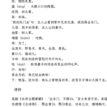
怅：惆怅失意。

盎（àng）：大腹小口的陶器。

还视：回头看。

架：衣架。

“拔剑东门去”句：主人公看到家中无衣无食，拔剑再去东门。

儿母：孩子的母亲，主人公的妻子。

他家：别人家。

哺糜（bǔmí）：吃粥。

用：为了。

仓浪天：即苍天、青天。仓浪，青色。

黄口儿：指幼儿。

今非：现在的这种冒险行为不对头。

咄（duō）：拒绝妻子的劝告而发出的呵叱声。

行：走啦！

吾去为迟：我已经去晚啦！

下：脱落。这句说：我头上常脱落白发，这苦日子难以久挨下去
评价
吴兢《乐府古题要解》：“出东门，不顾归。”言士有贫不安。其
沈德潜《古诗源》：既出复归，既归复出，功名儿女，缠绵胸次