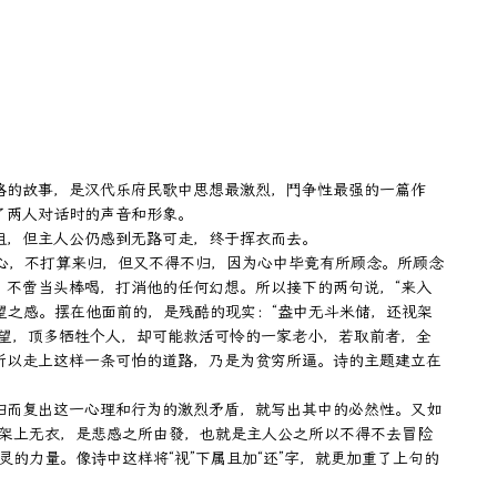
路的故事，是汉代乐府民歌中思想最激烈，鬥争性最强的一篇作
两人对话时的声音和形象。

，但主人公仍感到无路可走，终于挥衣而去。

决心，不打算来归，但又不得不归，因为心中毕竟有所顾念。所顾念
不啻当头棒喝，打消他的任何幻想。所以接下的两句说，“来入
望之感。摆在他面前的，是残酷的现实：“盎中无斗米储，还视架
望，顶多牺牲个人，却可能救活可怜的一家老小，若取前者，全
所以走上这样一条可怕的道路，乃是为贫穷所逼。诗的主题建立在
归而复出这一心理和行为的激烈矛盾，就写出其中的必然性。又如
，架上无衣，是悲感之所由發，也就是主人公之所以不得不去冒险
的力量。像诗中这样将“视”下属且加“还”字，就更加重了上句的