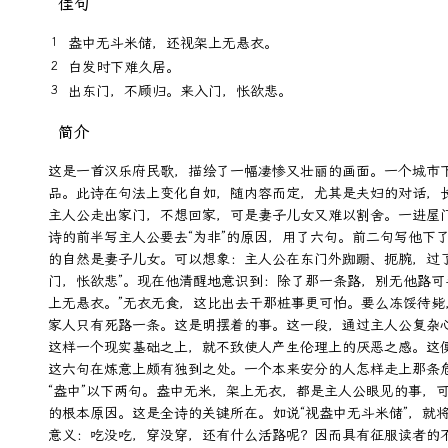
佳句
盎中无斗米储，还视架上无悬衣。
白发时下难久居。
出东门，不顾归。来入门，怅欲悲。
简介
这是一首汉乐府民歌，描绘了一幅凄惨又壮丽的画面。一个城市
品。此诗在句法上变化自如，随内容而定，尤其是夫妇的对话，
主人公走出家门，不想回家，可是妻子儿女又难以割舍。一进屋
诗的前半写主人公要去“为非”的原因，用了六句。前二句写他下
的自然是妻子儿女。可以想象：主人公在东门外踟蹰、扼腕，过
门，怅欲悲”。现在他清醒地意识到：除了那一条路，别无他路可
上无悬衣。”无衣无食，这比出去干那桩事更可怕。要么冻馁待
家人只有死路一条。这是明摆着的事。这一段，通过主人公复杂
这样一个现实基础之上，就不致使人产生伦理上的厌恶之感。这便
这六句在炼意上颇有独到之处。一个本来安分的人怎样走上那条
“盎中”以下两句。盎中无米，架上无衣，都是主人公眼见的事，
的根本原因。这是全诗的关键所在。如说“视盎中无斗米储”，就将
意义：吃没吃，穿没穿，还有什么活路呢？因而具有征服读者的不