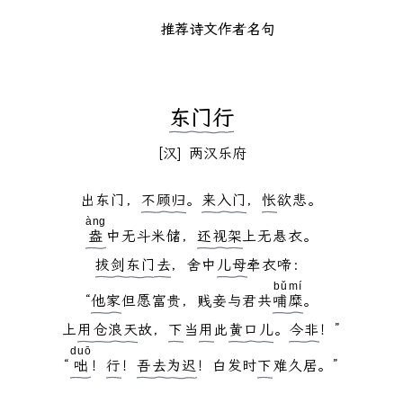
推荐
诗文
作者
名句
东门行
汉
两汉乐府
出东门，
不顾归
。
来入门
，
怅
àng
盎
中无斗米储，
还视
架
拔剑东门去
，舍中
儿母
牵衣啼：

bǔ
mí
“
他家
但愿富贵，贱妾与君共
哺
糜
。

上
用
仓浪天
故，
下
当
用
此
黄口儿
。
今非
！”

duō
“
咄
！
行
！
吾去为迟
！白发时
下
难久居。”