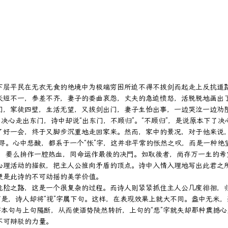
下层平民在无衣无食的绝境中为极端穷困所迫不得不拔剑而起走上反抗道
长短不一，参差不齐，妻子的委曲哀怨，丈夫的急迫愤怒，活脱脱地画出了
门，家徒四壁，生活无望，又拔剑出门，妻子生怕出事，一边哭泣一边劝阻
了决心走出东门，诗中却说“出东门，不顾归”。“不顾归”，是说原本下了
了好一会，终于又脚步沉重地走回家来。然而，家中的景况，对于他来说，
寻。心中悲酸，都系于一个“怅”字，这并非平常的怅然之叹，而是一种绝
毙，要么拚作一腔热血，同命运作最後的决鬥。如取後者，尚存万一生的希
心理活动的描叙，把主人公推向矛盾的顶点。诗中入情入理地写出此君之
是此诗的不可动摇的美学价值。

危险之路，这是一个很复杂的过程。而诗人则紧紧抓住主人公几度徘徊，
可是，诗人却将“视”字属下句。这样，在表现效果上就大不同。盎中无米
本句与上句隔断，从而使语势陡然转折，上句的“悲”字就失却那种震撼心灵
可辩驳的力量。
