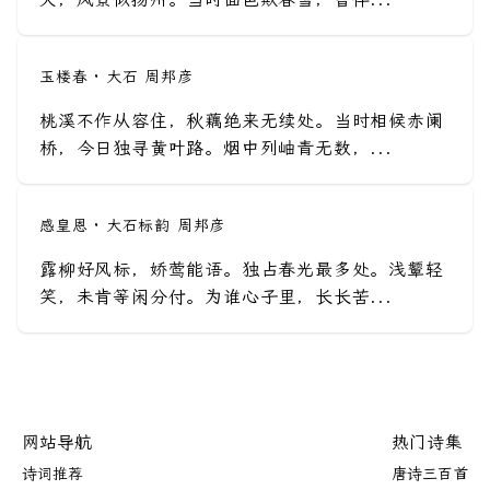
玉楼春 · 大石 周邦彦
桃溪不作从容住，秋藕绝来无续处。当时相候赤阑
桥，今日独寻黄叶路。烟中列岫青无数，...
感皇恩 · 大石标韵 周邦彦
露柳好风标，娇莺能语。独占春光最多处。浅颦轻
笑，未肯等闲分付。为谁心子里，长长苦...
网站导航
热门诗集
诗词推荐
唐诗三百首