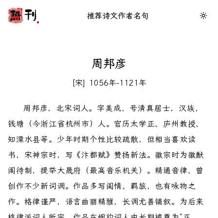
推荐
诗文
作者
名句
周邦彦
宋
1056年-1121年
周邦彦，北宋词人。字美成，号清真居士，汉族，
钱塘（今浙江省杭州市）人。官历太学正、庐州教授、
知溧水县等。少年时期个性比较疏散，但相当喜欢读
书，宋神宗时，写《汴都赋》赞扬新法。徽宗时为徽猷
阁待制，提举大晟府（最高音乐机关）。精通音律，曾
创作不少新词调。作品多写闺情、羁旅，也有咏物之
作。格律谨严，语言曲丽精雅，长调尤善铺叙。为后来
格律派词人所宗。作品在婉约词人中长期被尊为“正