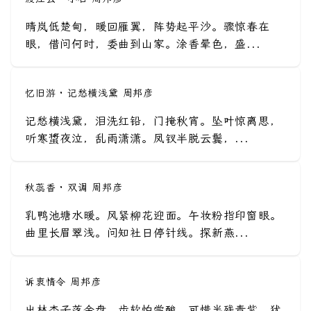
晴岚低楚甸，暖回雁翼，阵势起平沙。骤惊春在
眼，借问何时，委曲到山家。涂香晕色，盛...
忆旧游 · 记愁横浅黛 周邦彦
记愁横浅黛，泪洗红铅，门掩秋宵。坠叶惊离思，
听寒螀夜泣，乱雨潇潇。凤钗半脱云鬓，...
秋蕊香 · 双调 周邦彦
乳鸭池塘水暖。风紧柳花迎面。午妆粉指印窗眼。
曲里长眉翠浅。问知社日停针线。探新燕...
诉衷情令 周邦彦
出林杏子落金盘。齿软怕尝酸。可惜半残青紫，犹