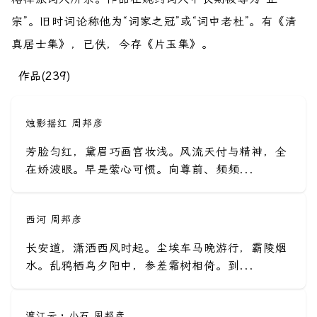
宗”。旧时词论称他为“词家之冠”或“词中老杜”。有《清
真居士集》，已佚，今存《片玉集》。
作品(239)
烛影摇红 周邦彦
芳脸匀红，黛眉巧画宫妆浅。风流天付与精神，全
在娇波眼。早是萦心可惯。向尊前、频频...
西河 周邦彦
长安道，潇洒西风时起。尘埃车马晚游行，霸陵烟
水。乱鸦栖鸟夕阳中，参差霜树相倚。到...
渡江云 · 小石 周邦彦