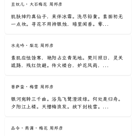
丑奴儿 · 大石梅花 周邦彦
肌肤绰约真仙子，来伴冰霜。洗尽铅黄。素面初无
一点妆。寻花不用持银烛，暗里闻香。零...
水龙吟 · 梨花 周邦彦
素肌应怯馀寒，艳阳占立青芜地。樊川照日，灵关
遮路，残红敛避。传火楼台，妒花风雨，...
菩萨蛮 · 梅雪 周邦彦
银河宛转三千曲。浴凫飞鹭澄波绿。何处是归舟。
夕阳江上楼。天憎梅浪发。故下封枝雪。...
品令 · 商调 · 梅花 周邦彦