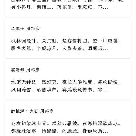
有小唇丹。南陌上，落花闲。雨斑斑。不...
风流子 周邦彦
枫林凋晚叶，关河迥，楚客惨将归。望一川暝霭，
雁声哀怨；半规凉月，人影参差。酒醒后...
宴清都 周邦彦
地僻无钟鼓。残灯灭，夜长人倦难度。寒吹断梗，
风翻暗雪，洒窗填户。宾鸿谩说传书，算...
醉桃源 · 大石 周邦彦
冬衣初染远山青。双丝云雁绫。夜寒袖湿欲成冰。
都缘珠泪零。情黯黯，闷腾腾。身如秋后...