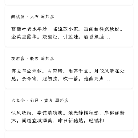
醉桃源 · 大石 周邦彦
菖蒲叶老水平沙。临流苏小家。画阑曲径宛秋蛇。
金英垂露华。烧蜜炬，引莲娃。酒香薰脸...
夜游宫 · 般涉 周邦彦
客去车尘未敛。古帘暗、雨苔千点。月皎风清在处
见。奈今宵，照初弦，吹一箭。池曲河声...
六幺令 · 仙吕 · 重九 周邦彦
快风收雨，亭馆清残燠。池光静横秋影，岸柳如新
沐。闻道宜城酒美，昨日新醅熟。轻镳相...