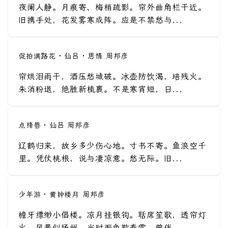
夜阑人静。月痕寄、梅梢疏影。帘外曲角栏干近。
旧携手处，花发雾寒成阵。应是不禁愁与...
促拍满路花 · 仙吕 · 思情 周邦彦
帘烘泪雨干，酒压愁城破。冰壶防饮渴，培残火。
朱消粉退，绝胜新梳裹。不是寒宵短，日...
点绛唇 · 仙吕 周邦彦
辽鹤归来，故乡多少伤心地。寸书不寄。鱼浪空千
里。凭仗桃根，说与凄凉意。愁无际。旧...
少年游 · 黄钟楼月 周邦彦
檐牙缥缈小倡楼。凉月挂银钩。聒席笙歌，透帘灯
火，风景似扬州。当时面色欺春雪，曾伴...