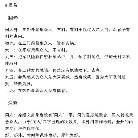
周易
翻译
同人卦：在郊外聚集众人，吉利。有利于渡过大江大河。对君子有
利的占问。

初九：在王门前聚集众人，没有灾祸。

六二：在宗庙聚集众人，不吉利。

九三：把军队隐蔽在密林草丛中，并占领了制高点，但却长时间不
能取胜

九四：登上敌方的城墙，仍然没有把城攻下。吉利。

九五：会集起来的众人先大声哭喊，然后欢笑，因为大军及时赶
到，转败为胜。

注释
同人：原经文卦象后没有“同人”二字。同的意思是聚合，同人就是聚
合众人。由于“同人”二字出现的次数多，本卦用来作标题。全卦的内
容专门讲作战打仗。

野：郊外。古时称邑外为郊，郊外为野。
