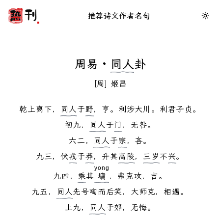
推荐
诗文
作者
名句
周易 ·
同人
卦
周
姬昌
乾上离下，
同人
于
野
，亨。利涉大川。利君子贞。

初九，
同人
于
门
，无咎。

六二，
同人
于
宗
，吝。

九三，伏
戎
于
莽
，升其
高陵
，
三岁
不
兴
。

yong
九四，
乘
其
墉
，弗克攻，吉。

九五，
同人
先号啕而后笑，大师克，相遇。

上九，
同人