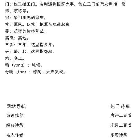
门：这里指王门。古时遇到国家大事，常在王门前聚众训话、誓
师、演练等。

宗：祭祖祖先的宗庙。

戎：军队。伏戎：把军队隐蔽起来。

莽：茂密的树林草丛。

高陵：高地。

三岁：三年，这里指多年。

兴：举，起，这里指夺取。

乘：登上。

墉（yong）：城墙。

网站导航
热门诗集
诗词推荐
唐诗三百首
经典诗集
宋词三百首
名人作者
乐府诗集