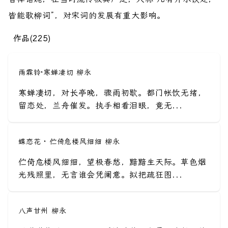
皆能歌柳词”，对宋词的发展有重大影响。
作品(225)
雨霖铃·寒蝉凄切 柳永
寒蝉凄切，对长亭晚，骤雨初歇。都门帐饮无绪，
留恋处，兰舟催发。执手相看泪眼，竟无...
蝶恋花 · 伫倚危楼风细细 柳永
伫倚危楼风细细，望极春愁，黯黯生天际。草色烟
光残照里，无言谁会凭阑意。拟把疏狂图...
八声甘州 柳永