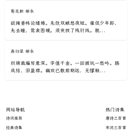
菊花新 柳永
欲掩香帏论缱绻。先敛双蛾愁夜短。催促少年郎，
先去睡、鸳衾图暖。须臾放了残针线。脱...
燕归梁 柳永
织锦裁编写意深。字值千金。一回披玩一愁吟。肠
成结、泪盈襟。幽欢已散前期远，无憀赖...
网站导航
热门诗集
诗词推荐
唐诗三百首
经典诗集
宋词三百首