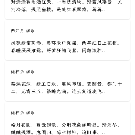
对潇潇暮雨洒江天，一番洗清秋。渐霜风凄紧，关
河冷落，残照当楼。是处红衰翠减，苒苒...
西江月 柳永
凤额绣帘高卷，兽环朱户频摇。两竿红日上花梢。
春睡厌厌难觉。好梦狂随飞絮，闲愁浓胜...
倾杯乐 柳永
禁漏花深，绣工日永，蕙风布暖。变韶景、都门十
二，元宵三五，银蟾光满。连云复道凌飞...
倾杯乐 柳永
皓月初圆，暮云飘散，分明夜色如晴昼。渐消尽、
醺醺残酒。危阁回、凉生襟袖。追旧事、...