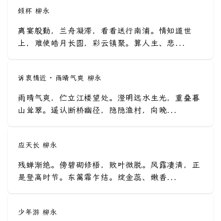
倾杯 柳永
离宴殷勤，兰舟凝滞，看看送行南浦。情知道世
上，难使皓月长圆，彩云镇聚。算人生、悲...
诉衷情近 · 雨晴气爽 柳永
雨晴气爽，伫立江楼望处。澄明远水生光，重叠暮
山耸翠。遥认断桥幽径，隐隐渔村，向晚...
应天长 柳永
残蝉渐绝。傍碧砌修梧，败叶微脱。风露凄清，正
是登高时节。东篱霜乍结。绽金蕊、嫩香...
少年游 柳永