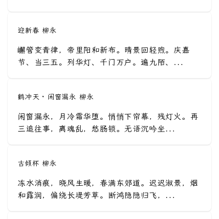
迎新春 柳永
嶰管变青律，帝里阳和新布。晴景回轻煦。庆嘉
节、当三五。列华灯、千门万户。遍九陌、...
鹤冲天 · 闲窗漏永 柳永
闲窗漏永，月冷霜华堕。悄悄下帘幕，残灯火。再
三追往事，离魂乱，愁肠锁。无语沉吟坐...
古倾杯 柳永
冻水消痕，晓风生暖，春满东郊道。迟迟淑景，烟
和露润，偏绕长堤芳草。断鸿隐隐归飞，...