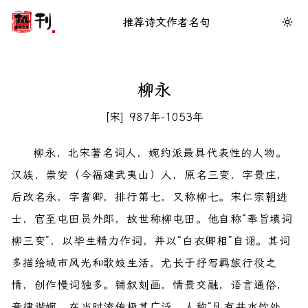
推荐
诗文
作者
名句
柳永
宋
987年-1053年
柳永，北宋著名词人，婉约派最具代表性的人物。
汉族，崇安（今福建武夷山）人，原名三变，字景庄，
后改名永，字耆卿，排行第七，又称柳七。宋仁宗朝进
士，官至屯田员外郎，故世称柳屯田。他自称“奉旨填词
柳三变”，以毕生精力作词，并以“白衣卿相”自诩。其词
多描绘城市风光和歌妓生活，尤长于抒写羁旅行役之
情，创作慢词独多。铺叙刻画，情景交融，语言通俗，
音律谐婉，在当时流传极其广泛，人称“凡有井水饮处，