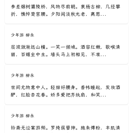
参差烟树灞陵桥，风物尽前朝。衰杨古柳，几经攀
折，憔悴楚宫腰。夕阳闲淡秋光老，离思...
少年游 柳永
层波潋滟远山横。一笑一倾城。酒容红嫩，歌喉清
丽，百媚坐中生。墙头马上初相见，不准...
少年游 柳永
世间尤物意中人。轻细好腰身。香帏睡起，发妆酒
酽，红脸杏花春。娇多爱把齐纨扇，和笑...
少年游 柳永
铃斋无讼宴游频。罗绮簇簪绅。施朱傅粉，丰肌清