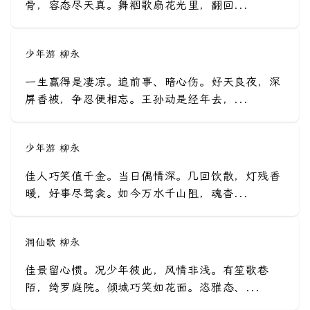
骨，容态尽天真。舞裀歌扇花光里，翻回...
少年游 柳永
一生赢得是凄凉。追前事、暗心伤。好天良夜，深
屏香被，争忍便相忘。王孙动是经年去，...
少年游 柳永
佳人巧笑值千金。当日偶情深。几回饮散，灯残香
暖，好事尽鸳衾。如今万水千山阻，魂杳...
洞仙歌 柳永
佳景留心惯。况少年彼此，风情非浅。有笙歌巷
陌，绮罗庭院。倾城巧笑如花面。恣雅态、...